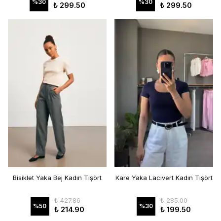
%
30
%
30
₺ 299.50
₺ 299.50
Bisiklet Yaka Bej Kadın Tişört
Kare Yaka Lacivert Kadın Tişört
₺ 427.86
₺ 285.00
%
50
%
30
₺ 214.90
₺ 199.50