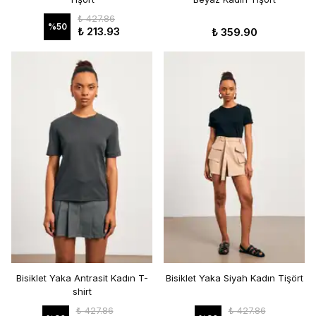
₺ 427.86
%
50
₺ 213.93
₺ 359.90
Bisiklet Yaka Antrasit Kadın T-
Bisiklet Yaka Siyah Kadın Tişört
shirt
₺ 427.86
₺ 427.86