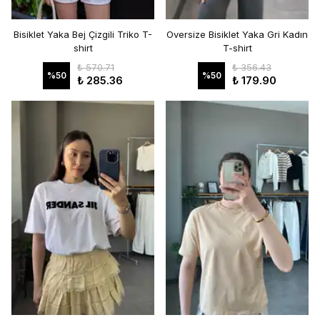
Bisiklet Yaka Bej Çizgili Triko T-
Oversize Bisiklet Yaka Gri Kadın
shirt
T-shirt
₺ 570.71
₺ 356.43
%
50
%
50
₺ 285.36
₺ 179.90