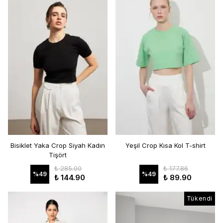
Bisiklet Yaka Crop Siyah Kadın
Yeşil Crop Kısa Kol T-shirt
Tişört
₺ 285.00
₺ 177.86
%
49
%
49
₺ 144.90
₺ 89.90
Tükendi