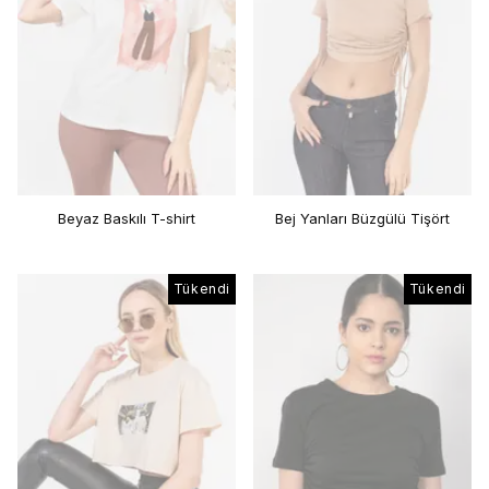
Beyaz Baskılı T-shirt
Bej Yanları Büzgülü Tişört
Tükendi
Tükendi