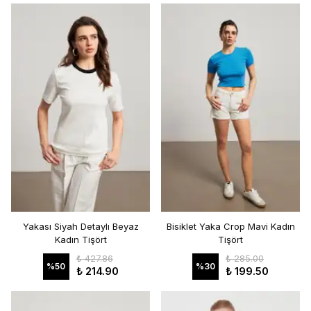
Yakası Siyah Detaylı Beyaz
Bisiklet Yaka Crop Mavi Kadın
Kadın Tişört
Tişört
₺ 427.86
₺ 285.00
%
50
%
30
₺ 214.90
₺ 199.50