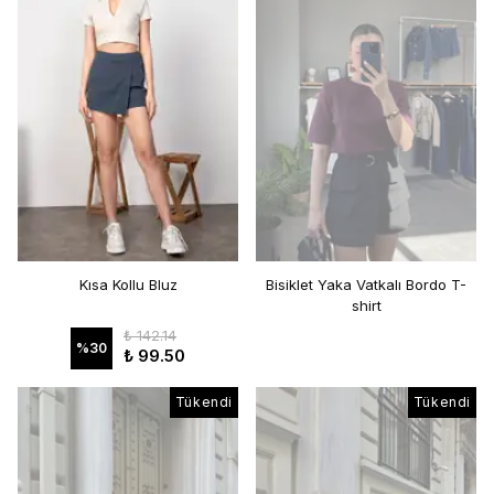
Kısa Kollu Bluz
Bisiklet Yaka Vatkalı Bordo T-
shirt
₺ 142.14
%
30
₺ 99.50
Tükendi
Tükendi