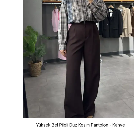
Yüksek Bel Pileli Düz Kesim Pantolon - Kahve