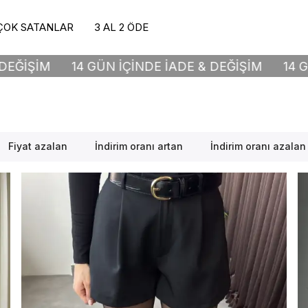
ÇOK SATANLAR
3 AL 2 ÖDE
N İÇİNDE İADE & DEĞİŞİM
14 GÜN İÇİNDE İADE 
Fiyat azalan
İndirim oranı artan
İndirim oranı azalan