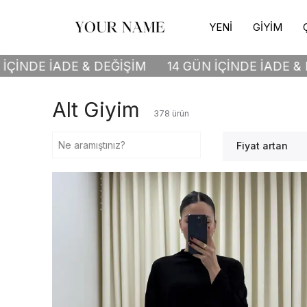
YENİ
GİYİM
EĞİŞİM
14 GÜN İÇİNDE İADE & DEĞİŞİM
14 GÜ
Alt Giyim
378
ürün
Fiyat artan