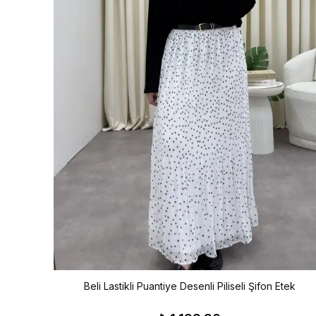
Beli Lastikli Puantiye Desenli Piliseli Şifon Etek