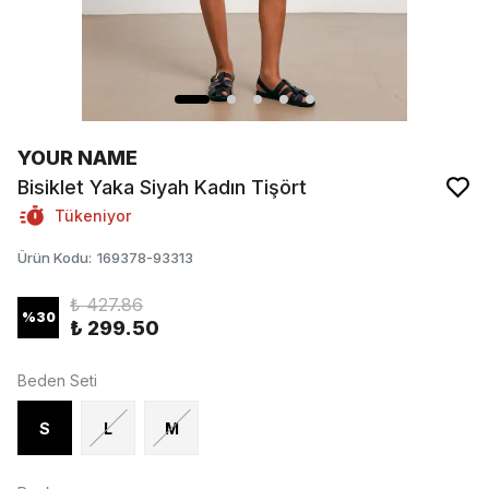
YOUR NAME
Bisiklet Yaka Siyah Kadın Tişört
Tükeniyor
Ürün Kodu
:
169378-93313
₺ 427.86
%
30
₺ 299.50
Beden Seti
S
L
M