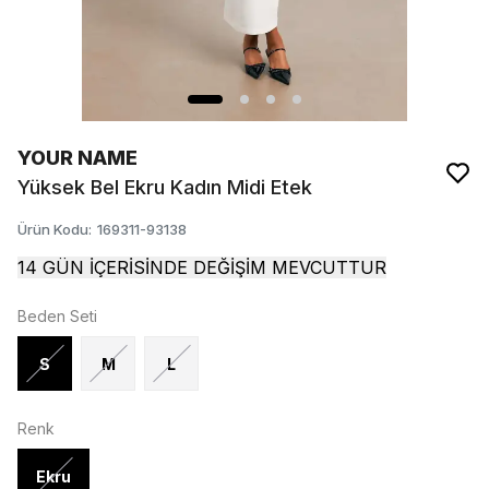
YOUR NAME
Yüksek Bel Ekru Kadın Midi Etek
Ürün Kodu
:
169311-93138
14 GÜN İÇERİSİNDE DEĞİŞİM MEVCUTTUR
Beden Seti
S
M
L
Renk
Ekru