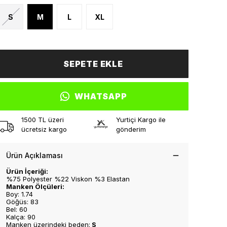
S
M
L
XL
SEPETE EKLE
WHATSAPP
1500 TL üzeri
Yurtiçi Kargo ile
ücretsiz kargo
gönderim
Ürün Açıklaması
Ürün İçeriği:
%75 Polyester %22 Viskon %3 Elastan
Manken Ölçüleri:
Boy: 1.74
Göğüs: 83
Bel: 60
Kalça: 90
Manken üzerindeki beden:
S