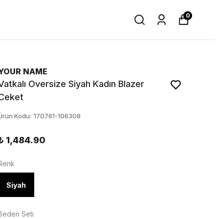
0
YOUR NAME
Vatkalı Oversize Siyah Kadın Blazer
Ceket
Ürün Kodu
:
170761-106308
₺ 1,484.90
Renk
Siyah
Beden Seti