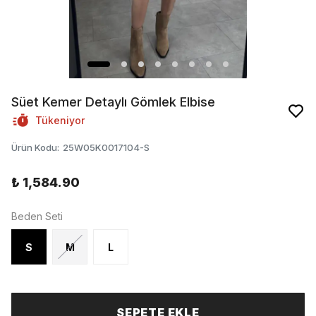
Süet Kemer Detaylı Gömlek Elbise
Tükeniyor
Ürün Kodu
:
25W05K0017104-S
₺ 1,584.90
Beden Seti
S
M
L
SEPETE EKLE