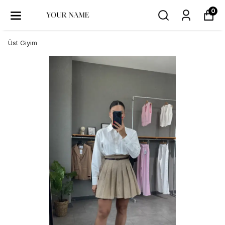
0
Üst Giyim