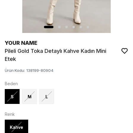
YOUR NAME
Pileli Gold Toka Detaylı Kahve Kadın Mini
Etek
Ürün Kodu
:
138199-80904
Beden
S
M
L
Renk
Kahve