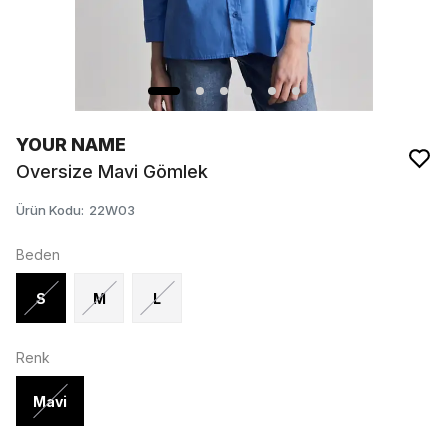
YOUR NAME
Oversize Mavi Gömlek
Ürün Kodu
:
22W03
Beden
S
M
L
Renk
Mavi