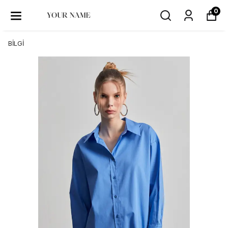
0
BİLGİ