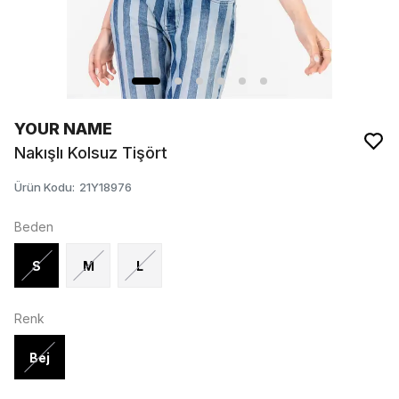
YOUR NAME
Nakışlı Kolsuz Tişört
Ürün Kodu
:
21Y18976
Beden
S
M
L
Renk
Bej