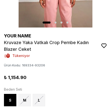
YOUR NAME
Kruvaze Yaka Vatkalı Crop Pembe Kadın
Blazer Ceket
Tükeniyor
Ürün Kodu
:
169334-93206
₺ 1,154.90
Beden Seti
S
M
L