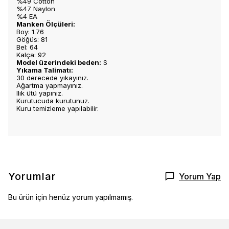
%49 Cotton
%47 Naylon
%4 EA
Manken Ölçüleri:
Boy: 1.76
Göğüs: 81
Bel: 64
Kalça: 92
Model üzerindeki beden:
S
Yıkama Talimatı:
30 derecede yıkayınız.
Ağartma yapmayınız.
Ilık ütü yapınız.
Kurutucuda kurutunuz.
Kuru temizleme yapılabilir.
Yorumlar
Yorum Yap
Bu ürün için henüz yorum yapılmamış.