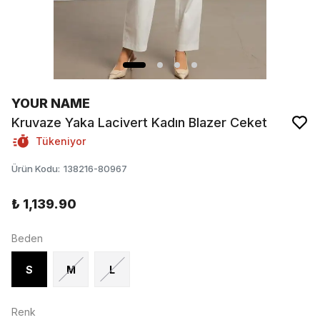
YOUR NAME
Kruvaze Yaka Lacivert Kadın Blazer Ceket
Tükeniyor
Ürün Kodu
:
138216-80967
₺ 1,139.90
Beden
S
M
L
Renk