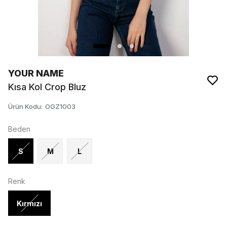
YOUR NAME
Kısa Kol Crop Bluz
Ürün Kodu
:
OGZ1003
Beden
S
M
L
Renk
Kırmızı