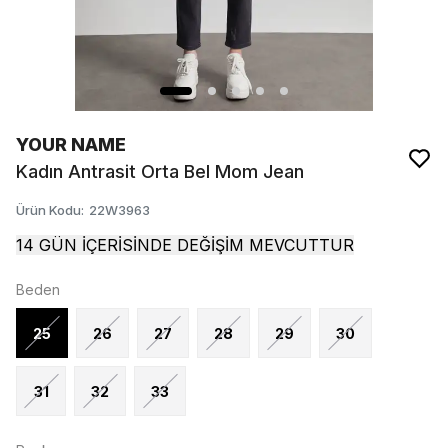
YOUR NAME
Kadın Antrasit Orta Bel Mom Jean
Ürün Kodu
:
22W3963
14 GÜN İÇERİSİNDE DEĞİŞİM MEVCUTTUR
Beden
25
26
27
28
29
30
31
32
33