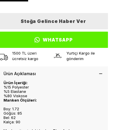
Stoğa Gelince Haber Ver
WHATSAPP
1500 TL üzeri
Yurtiçi Kargo ile
ücretsiz kargo
gönderim
Ürün Açıklaması
Ürün İçeriği:
%15 Polyester
%5 Elastane
%80 Viskose
Manken Ölçüleri:
Boy: 1.72
Göğüs: 85
Bel: 62
Kalça: 90