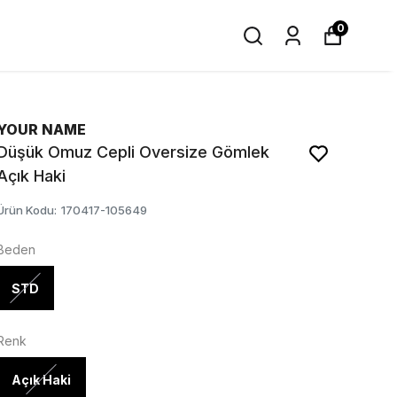
0
YOUR NAME
Düşük Omuz Cepli Oversize Gömlek
Açık Haki
Ürün Kodu
:
170417-105649
Beden
STD
Renk
Açık Haki