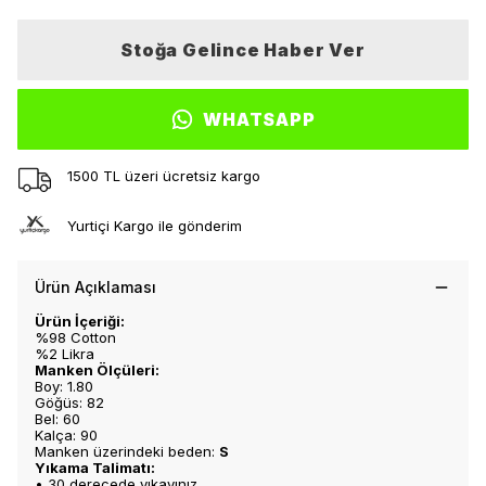
Stoğa Gelince Haber Ver
WHATSAPP
1500 TL üzeri ücretsiz kargo
Yurtiçi Kargo ile gönderim
Ürün Açıklaması
Ürün İçeriği:
%98 Cotton
%2 Likra
Manken Ölçüleri:
Boy: 1.80
Göğüs: 82
Bel: 60
Kalça: 90
Manken üzerindeki beden:
S
Yıkama Talimatı:
• 30 derecede yıkayınız.