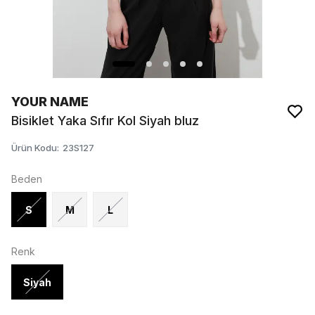
YOUR NAME
Bisiklet Yaka Sıfır Kol Siyah bluz
Ürün Kodu
:
23S127
Beden
S
M
L
Renk
Siyah