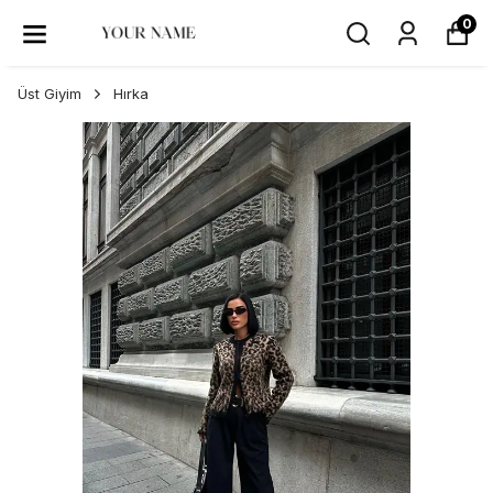
0
Üst Giyim
Hırka