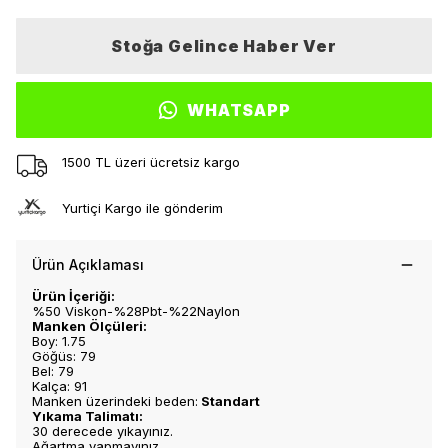
Stoğa Gelince Haber Ver
WHATSAPP
1500 TL üzeri ücretsiz kargo
Yurtiçi Kargo ile gönderim
Ürün Açıklaması
Ürün İçeriği:
%50 Viskon-%28Pbt-%22Naylon
Manken Ölçüleri:
Boy: 1.75
Göğüs: 79
Bel: 79
Kalça: 91
Manken üzerindeki beden:
Standart
Yıkama Talimatı:
30 derecede yıkayınız.
Ağartma yapmayınız.