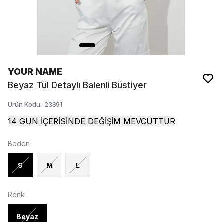
YOUR NAME
Beyaz Tül Detaylı Balenli Büstiyer
Ürün Kodu
:
23S91
14 GÜN İÇERİSİNDE DEĞİŞİM MEVCUTTUR
Beden
S
M
L
Renk
Beyaz