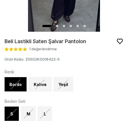
Beli Lastikli Saten Şalvar Pantolon
1 değerlendirme
Ürün Kodu
:
25S02K0016422-S
Renk
Bordo
Kahve
Yeşil
Beden Seti
S
M
L