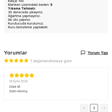
Kalça: 100
Manken üzerindeki beden:
S
Yıkama Talimatı:
30 derecede yıkayınız.
Ağartma yapmayınız.
Ilık ütü yapınız.
Kurutucuda kurutunuz.
Kuru temizleme yapılabilir.
Yorumlar
Yorum Yap
1 değerlendirmeye göre
18 Eylül 2025
Dilek
M.
Satın Alınmış
1