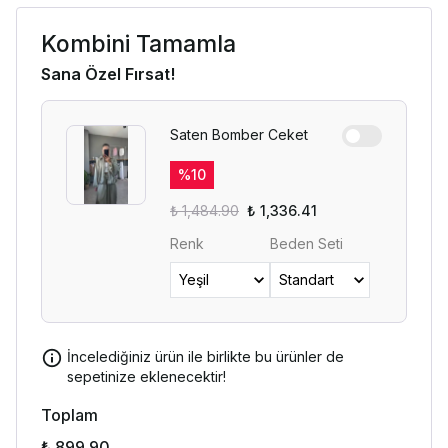
Kombini Tamamla
Sana Özel Fırsat!
Saten Bomber Ceket
%
10
₺ 1,484.90
₺ 1,336.41
Renk
Beden Seti
İncelediğiniz ürün ile birlikte bu ürünler de
sepetinize eklenecektir!
Toplam
₺ 899.90