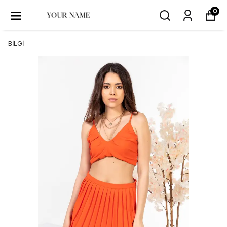
0
BİLGİ