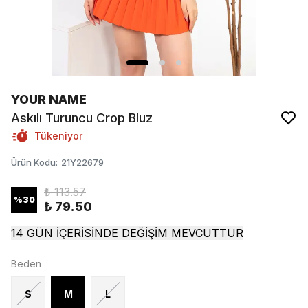
YOUR NAME
Askılı Turuncu Crop Bluz
Tükeniyor
Ürün Kodu
:
21Y22679
₺ 113.57
%
30
₺ 79.50
14 GÜN İÇERİSİNDE DEĞİŞİM MEVCUTTUR
Beden
S
M
L