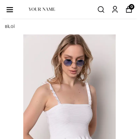
0
BİLGİ