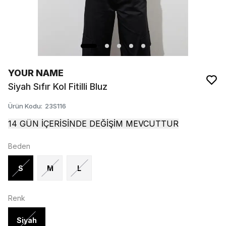
YOUR NAME
Siyah Sıfır Kol Fitilli Bluz
Ürün Kodu
:
23S116
14 GÜN İÇERİSİNDE DEĞİŞİM MEVCUTTUR
Beden
S
M
L
Renk
Siyah