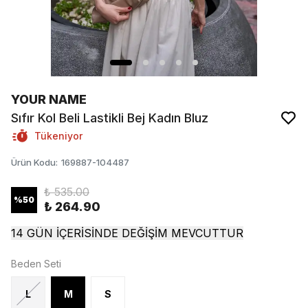
YOUR NAME
Sıfır Kol Beli Lastikli Bej Kadın Bluz
Tükeniyor
Ürün Kodu
:
169887-104487
₺ 535.00
%
50
₺ 264.90
14 GÜN İÇERİSİNDE DEĞİŞİM MEVCUTTUR
Beden Seti
L
M
S