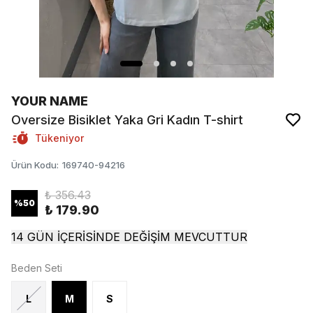
YOUR NAME
Oversize Bisiklet Yaka Gri Kadın T-shirt
Tükeniyor
Ürün Kodu
:
169740-94216
₺ 356.43
%
50
₺ 179.90
14 GÜN İÇERİSİNDE DEĞİŞİM MEVCUTTUR
Beden Seti
L
M
S