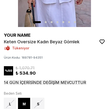
YOUR NAME
Keten Oversize Kadın Beyaz Gömlek
Tükeniyor
Ürün Kodu
:
169781-94351
₺ 1,070.71
%
50
₺ 534.90
14 GÜN İÇERİSİNDE DEĞİŞİM MEVCUTTUR
Beden Seti
L
M
S