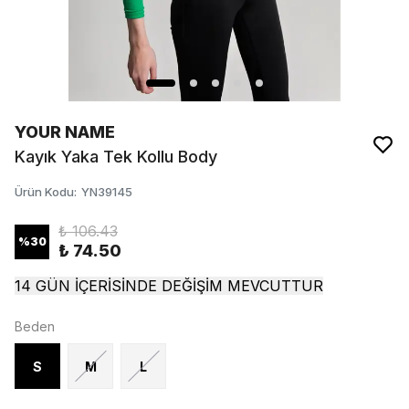
YOUR NAME
Kayık Yaka Tek Kollu Body
Ürün Kodu
:
YN39145
₺ 106.43
%
30
₺ 74.50
14 GÜN İÇERİSİNDE DEĞİŞİM MEVCUTTUR
Beden
S
M
L