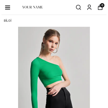
0
BİLGİ