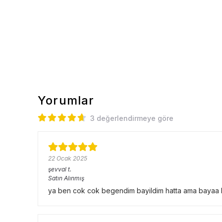
Yorumlar
3 değerlendirmeye göre
22 Ocak 2025
şevval
t.
Satın Alınmış
ya ben cok cok begendim bayildim hatta ama bayaa buy