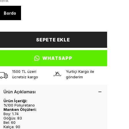
Renk
Bordo
SEPETE EKLE
WHATSAPP
1500 TL üzeri
Yurtiçi Kargo ile
ücretsiz kargo
gönderim
Ürün Açıklaması
Ürün İçeriği:
%100 Poliuretano
Manken Ölçüleri:
Boy: 1.74
Göğüs: 83
Bel: 60
Kalça: 90