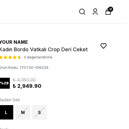
0
YOUR NAME
Kadın Bordo Vatkalı Crop Deri Ceket
3 değerlendirme
Ürün Kodu
:
170730-106229
₺ 4,180.00
%
29
₺ 2,949.90
Beden Seti
L
M
S