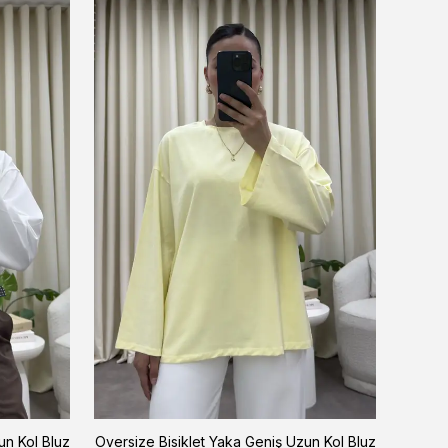
un Kol Bluz
Oversize Bisiklet Yaka Geniş Uzun Kol Bluz
Oversiz