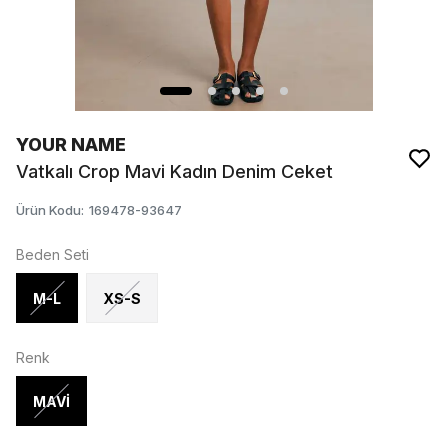
YOUR NAME
Vatkalı Crop Mavi Kadın Denim Ceket
Ürün Kodu
:
169478-93647
Beden Seti
M-L
XS-S
Renk
MAVİ