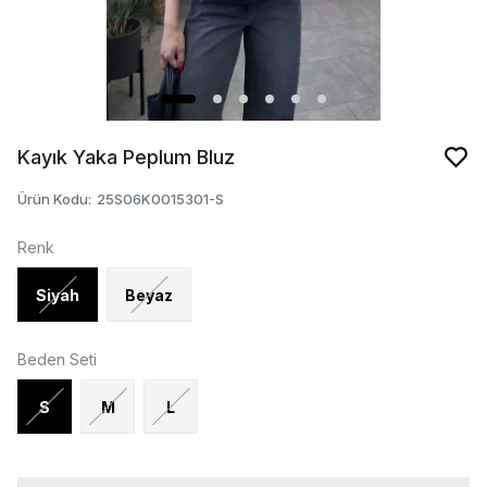
Kayık Yaka Peplum Bluz
Ürün Kodu
:
25S06K0015301-S
Renk
Siyah
Beyaz
Beden Seti
S
M
L