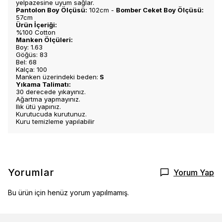
yelpazesine uyum sağlar.
Pantolon Boy Ölçüsü:
102cm -
Bomber Ceket Boy Ölçüsü:
57cm
Ürün İçeriği:
%100 Cotton
Manken Ölçüleri:
Boy: 1.63
Göğüs: 83
Bel: 68
Kalça: 100
Manken üzerindeki beden:
S
Yıkama Talimatı:
30 derecede yıkayınız.
Ağartma yapmayınız.
Ilık ütü yapınız.
Kurutucuda kurutunuz.
Kuru temizleme yapılabilir
Yorumlar
Yorum Yap
Bu ürün için henüz yorum yapılmamış.