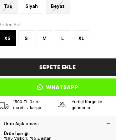
Taş
Siyah
Beyaz
Beden Seti
XS
S
M
L
XL
SEPETE EKLE
WHATSAPP
1500 TL üzeri
Yurtiçi Kargo ile
ücretsiz kargo
gönderim
Ürün Açıklaması
Ürün İçeriği:
%95 Viskon, %5 Elastan