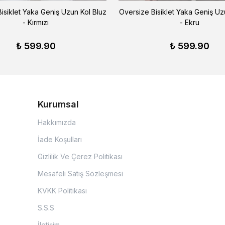
isiklet Yaka Geniş Uzun Kol Bluz
Oversize Bisiklet Yaka Geniş Uz
- Kırmızı
- Ekru
₺ 599.90
₺ 599.90
Kurumsal
Hakkımızda
İade Koşulları
Gizlilik Ve Çerez Politikası
Mesafeli Satış Sözleşmesi
KVKK Politikası
S.S.S
İletişim