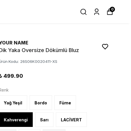
0
YOUR NAME
Dik Yaka Oversize Dökümlü Bluz
Ürün Kodu
:
26S06K0020411-XS
₺ 499.90
Renk
Yağ Yeşil
Bordo
Füme
Kahverengi
Sarı
LACİVERT