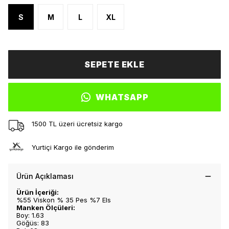
S
M
L
XL
SEPETE EKLE
WHATSAPP
1500 TL üzeri ücretsiz kargo
Yurtiçi Kargo ile gönderim
Ürün Açıklaması
Ürün İçeriği:
%55 Viskon % 35 Pes %7 Els
Manken Ölçüleri:
Boy: 1.63
Göğüs: 83