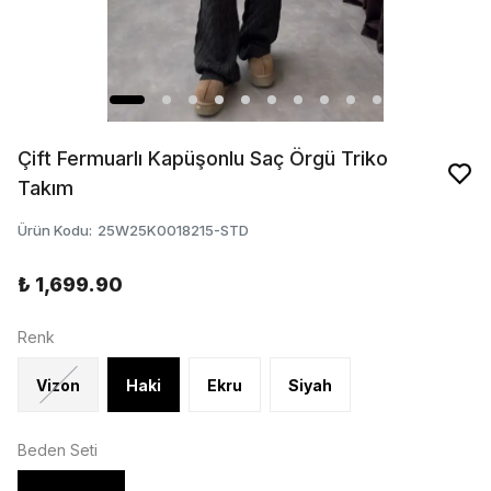
Çift Fermuarlı Kapüşonlu Saç Örgü Triko
Takım
Ürün Kodu
:
25W25K0018215-STD
₺ 1,699.90
Renk
Vizon
Haki
Ekru
Siyah
Beden Seti