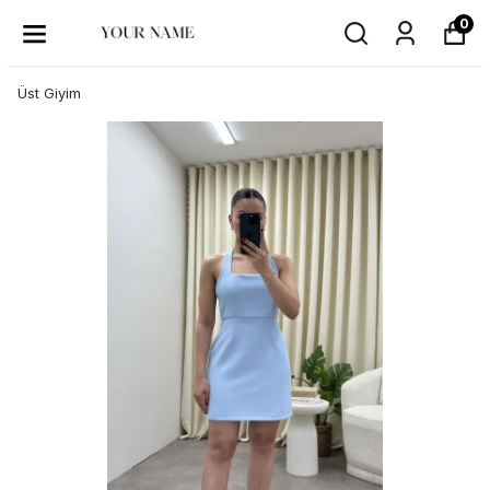
0
Üst Giyim