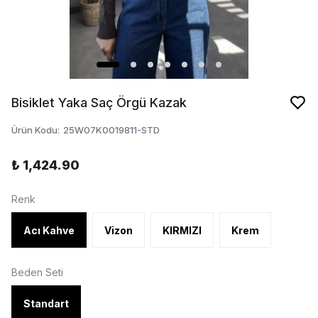
Bisiklet Yaka Saç Örgü Kazak
Ürün Kodu
:
25W07K0019811-STD
₺ 1,424.90
Renk
Acı Kahve
Vizon
KIRMIZI
Krem
Beden Seti
Standart